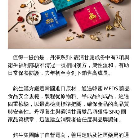
值得一提的是，丹淨系列- 霾清甘露成份中有3項與
衛生福利部核准清冠一號相同漢方，屬性溫和，有助
日常保養防護，去年初至今創下銷售高成長。
鈞生漢方嚴選韓國進口原材，通過韓國 MFDS 藥品
食品安全規範，製程從原物料、半成品到成品，經過
四重檢驗，以最高檢測標準把關，確保產品的高品質
與安全性。丹淨養生與霾清甘露雙品項獲得 SNQ 國
家品質標章，迅速建立消費者信任度與品牌認知。
鈞生集團除了自營電啇，善用定點及社區藥局的通