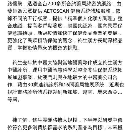
路優勢，透過全台200多所合約藥局綿密的網絡，由
藥師為民眾提供 AETOSCAN 健康系統體驗服務，依
據不同的五行狀態，提供「精準個人化漢方調理」整
合建議，提高客戶黏著度。趙國鈞認為，國內民眾保
健意識抬頭，新冠疫情加快了保健食品產業的發展，
更強化了民眾預防保健的觀念，鈞生漢方長期深根品
質，掌握疫情帶來的機會的挑戰。
鈞生去年於中國大陸與當地醫藥夥伴成立鈞生漢方
中醫診所，運用中醫智慧科學以整套養生保健系統拓
展加盟事業，於澳門則與在地最大的中醫藥公司合
作，藉由30家連鎖診所和16間藥局推展系統，近期也
規計畫將診所體系複製到新加坡、越南、馬來西亞…
等國。
據了解，鈞生團隊將擴大規模，下半年以研發中價
位符合更多消費族群需求的系列產品為目標，未來極